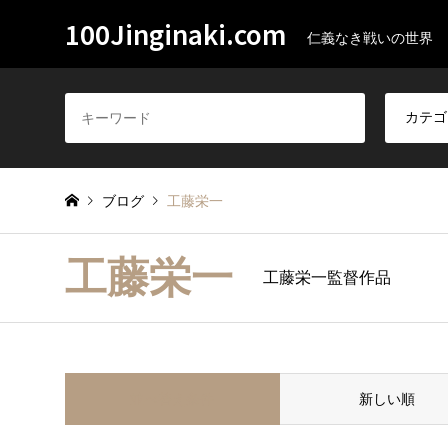
100Jinginaki.com
仁義なき戦いの世界
ブログ
工藤栄一
工藤栄一
工藤栄一監督作品
並べ替え条件
新しい順